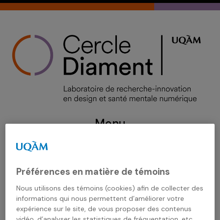
Skip
to
content
Menu
Calendrier
Préférences en matière de témoins
Nous utilisons des témoins (cookies) afin de collecter des
21 octobre 2020
informations qui nous permettent d’améliorer votre
expérience sur le site, de vous proposer des contenus
Autisme, design et intelligence
vidéo, d’analyser les statistiques de fréquentation, etc.